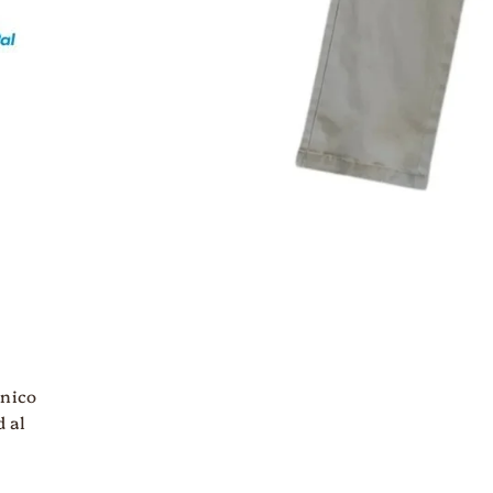
ánico
d al