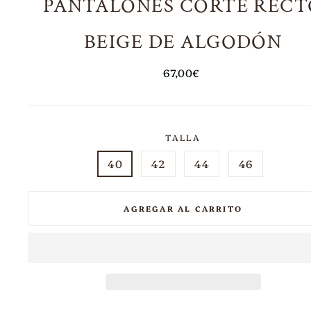
PANTALONES CORTE RECT
BEIGE DE ALGODÓN
Precio
67,00€
habitual
TALLA
40
42
44
46
AGREGAR AL CARRITO