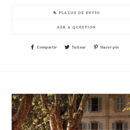
🏇 PLAZOS DE ENVÍO
ASK A QUESTION
Compartir
Tuitear
Pi
Compartir
Tuitear
Hacer pin
en
en
en
Facebook
Twitter
Pi