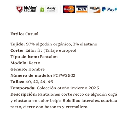
Estilo:
Casual
Tejido:
97%
al
godón orgánico, 3% elastano
Corte:
Tailor fit (Tallaje europeo)
Tipo de item:
Pantalón
Modelo:
Recto
Género:
Hombre
Número de modelo:
PCFW
2502
Tallas:
40, 42, 44, 46
Temporada:
Colección otoño invierno 2025
Descripción:
Pantalones corte recto de algodón org
y elastano en color beige. Bolsillos laterales, suavida
tacto, cierre con botones y cremallera.