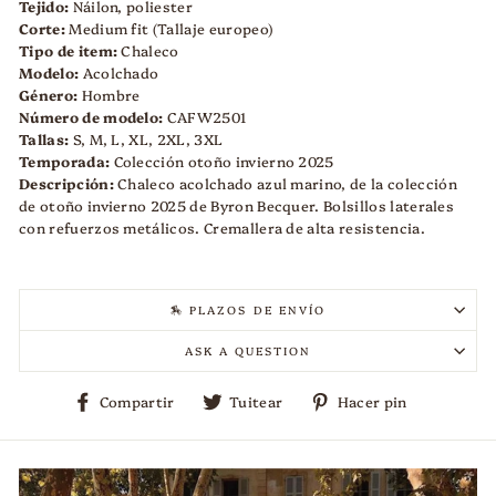
Tejido:
Náilon, poliester
Corte:
Medium fit (Tallaje europeo)
Tipo de item:
Chaleco
Modelo:
Acolchado
Género:
Hombre
Número de modelo:
CAFW
2501
Tallas:
S, M, L, XL, 2XL, 3XL
Temporada:
Colección otoño invierno 2025
Descripción:
Chaleco acolchado azul marino, de la colección
de otoño invierno 2025 de Byron Becquer. Bolsillos laterales
con refuerzos metálicos. Cremallera de alta resistencia.
🏇 PLAZOS DE ENVÍO
ASK A QUESTION
Compartir
Tuitear
Pinear
Compartir
Tuitear
Hacer pin
en
en
en
Facebook
Twitter
Pinterest