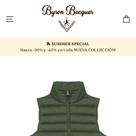
Ir
directamente
al
NAVEGACIÓN
C
contenido
🏇 SUMMER SPECIAL
ta -30% y -40% en toda NUEVA COLLECCIÓN!
Ca