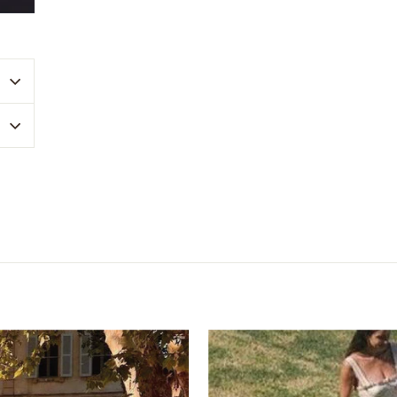
near
nterest