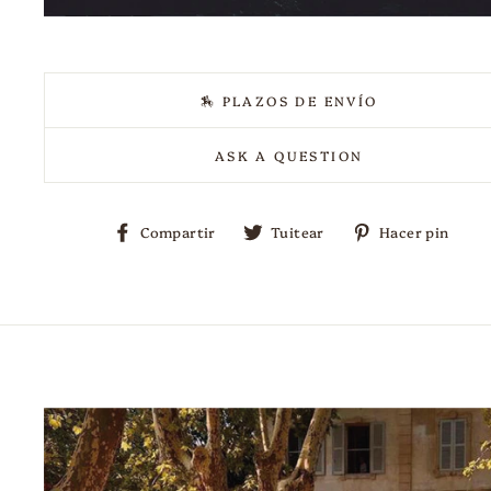
🏇 PLAZOS DE ENVÍO
ASK A QUESTION
Compartir
Tuitear
Pi
Compartir
Tuitear
Hacer pin
en
en
en
Facebook
Twitter
Pi