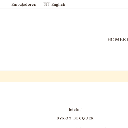
Ir
Embajadores
🇬🇧 English
directamente
al
contenido
HOMBR
Inicio
/
BYRON BECQUER