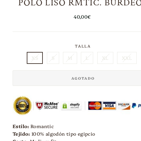
POLO LISO RMTIC. BURDE
Precio
40,00€
habitual
TALLA
XS
S
M
L
XL
XXL
AGOTADO
Estilo:
Romantic
Tejido:
100% algodón tipo egipcio