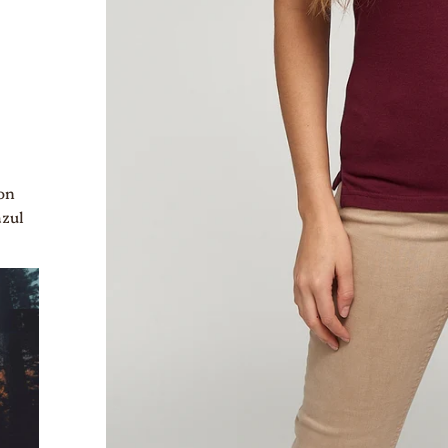
on
azul