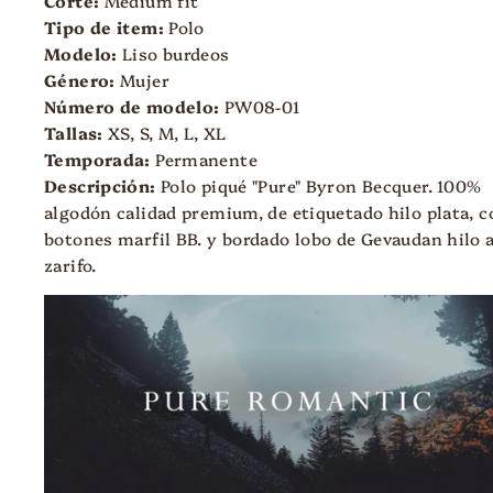
Corte:
Medium fit
Tipo de item:
Polo
Modelo:
Liso burdeos
Género:
Mujer
Número de modelo:
PW08-01
Tallas:
XS,
S, M, L, XL
Temporada:
Permanente
Descripción:
Polo piqué "Pure" Byron Becquer. 100%
algodón calidad premium, de etiquetado hilo plata, c
botones marfil BB.
y bordado lobo de Gevaudan hilo 
zarifo
.