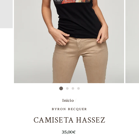
Inicio
/
BYRON BECQUER
CAMISETA HASSEZ
Precio
35,00€
habitual