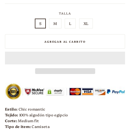
TALLA
S
M
L
XL
AGREGAR AL CARRITO
Estilo:
Chic
romantic
Tejido:
100% algodón tipo egipcio
Corte:
Medium fit
Tipo de item:
Camiseta