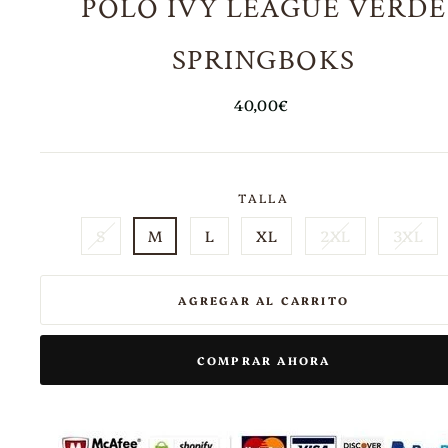
POLO IVY LEAGUE VERDE
SPRINGBOKS
Precio
40,00€
habitual
TALLA
S
M
L
XL
2XL
3XL
AGREGAR AL CARRITO
COMPRAR AHORA