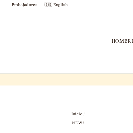
Ir
Embajadores
🇬🇧 English
directamente
al
contenido
HOMBR
Inicio
/
NEW!