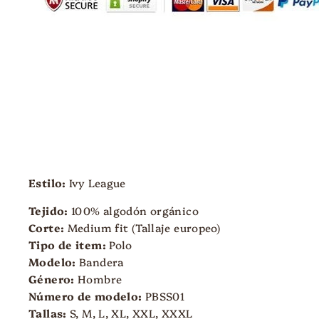
Estilo:
Ivy League
Tejido:
100%
al
godón orgánico
Corte:
Medium fit (Tallaje europeo)
Tipo de item:
Polo
Modelo:
Bandera
Género:
Hombre
Número de modelo:
PBSS
01
Tallas:
S, M, L, XL, XXL, XXXL