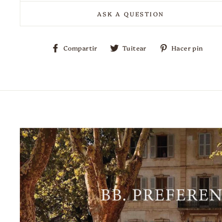
ASK A QUESTION
Compartir
Tuitear
Pi
Compartir
Tuitear
Hacer pin
en
en
en
Facebook
Twitter
Pi