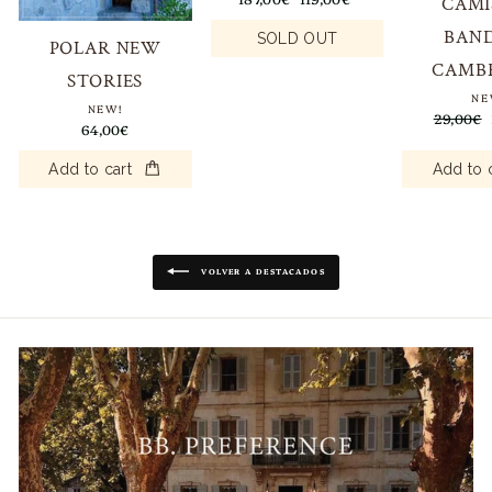
CAMI
habitual
de
BAN
oferta
SOLD OUT
POLAR NEW
CAMB
STORIES
NE
NEW!
Precio
29,00€
64,00€
habitual
Add to cart
Add to 
VOLVER A DESTACADOS