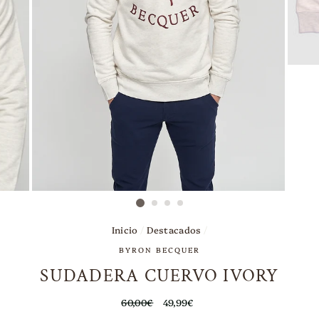
Inicio
/
Destacados
/
BYRON BECQUER
SUDADERA CUERVO IVORY
Precio
60,00€
Precio
49,99€
habitual
de