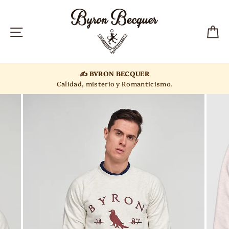
Ir
directamente
al
NAVEGACIÓN
C
contenido
✍️ BYRON BECQUER
Calidad, misterio y Romanticismo.