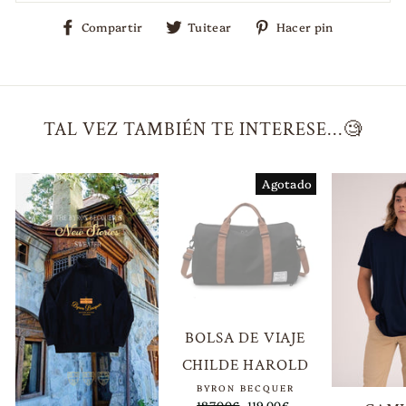
Compartir
Tuitear
Pinear
Compartir
Tuitear
Hacer pin
en
en
en
Facebook
Twitter
Pinterest
TAL VEZ TAMBIÉN TE INTERESE...🧐
Agotado
BOLSA DE VIAJE
CHILDE HAROLD
BYRON BECQUER
Precio
187,00€
Precio
119,00€