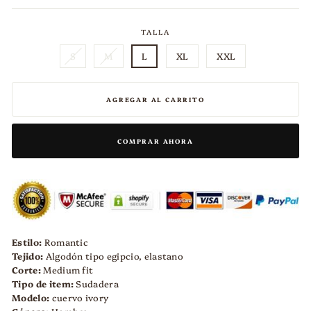
oferta
TALLA
S
M
L
XL
XXL
AGREGAR AL CARRITO
COMPRAR AHORA
Estilo:
Romantic
Tejido:
Algodón tipo egipcio, elastano
Corte:
Medium fit
Tipo de item:
Sudadera
Modelo:
cuervo ivory